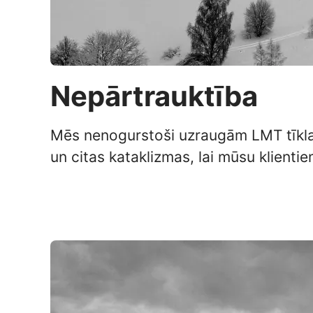
Nepārtrauktība
Mēs nenogurstoši uzraugām LMT tīkla
un citas kataklizmas, lai mūsu klient