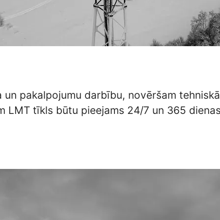
 un pakalpojumu darbību, novēršam tehniskās
iem LMT tīkls būtu pieejams 24/7 un 365 diena