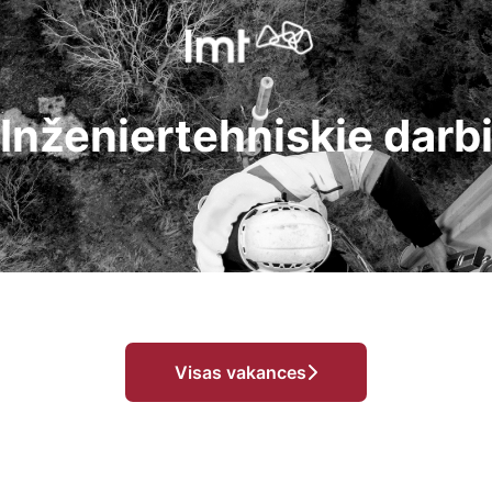
Inženiertehniskie darb
Visas vakances