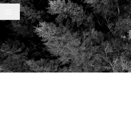
Dalīties ar lapu
KARJERAS IZVĒLNE