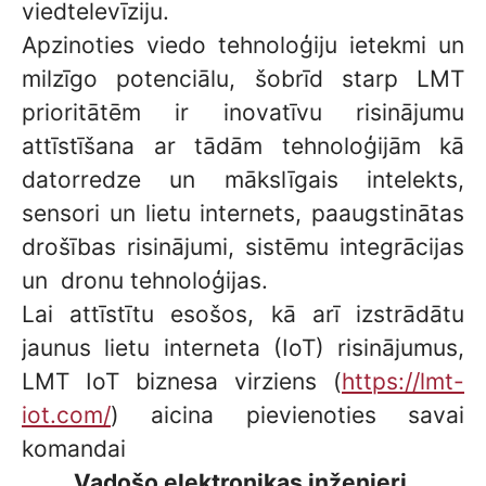
viedtelevīziju.
Apzinoties viedo tehnoloģiju ietekmi un
milzīgo potenciālu, šobrīd starp LMT
prioritātēm ir inovatīvu risinājumu
attīstīšana ar tādām tehnoloģijām kā
datorredze un mākslīgais intelekts,
sensori un lietu internets, paaugstinātas
drošības risinājumi, sistēmu integrācijas
un dronu tehnoloģijas.
Lai attīstītu esošos, kā arī izstrādātu
jaunus lietu interneta (IoT) risinājumus,
LMT IoT biznesa virziens (
https://lmt-
iot.com/
) aicina pievienoties savai
komandai
Vadošo elektronikas inženieri.