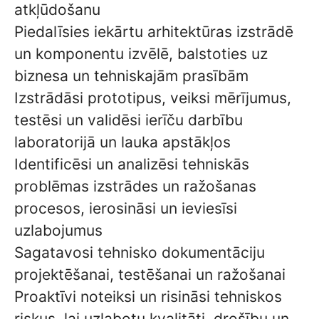
atkļūdošanu
Piedalīsies iekārtu arhitektūras izstrādē
un komponentu izvēlē, balstoties uz
biznesa un tehniskajām prasībām
Izstrādāsi prototipus, veiksi mērījumus,
testēsi un validēsi ierīču darbību
laboratorijā un lauka apstākļos
Identificēsi un analizēsi tehniskās
problēmas izstrādes un ražošanas
procesos, ierosināsi un ieviesīsi
uzlabojumus
Sagatavosi tehnisko dokumentāciju
projektēšanai, testēšanai un ražošanai
Proaktīvi noteiksi un risināsi tehniskos
riskus, lai uzlabotu kvalitāti, drošību un