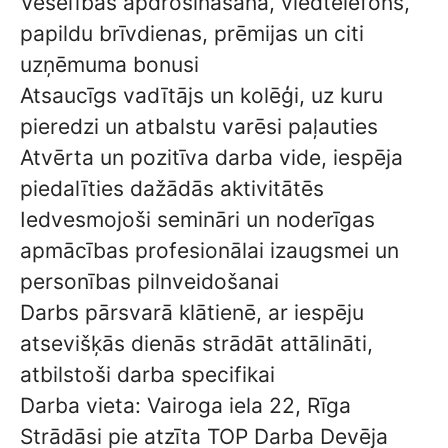
Veselības apdrošināšana, viedtelefons,
papildu brīvdienas, prēmijas un citi
uzņēmuma bonusi
Atsaucīgs vadītājs un kolēģi, uz kuru
pieredzi un atbalstu varēsi paļauties
Atvērta un pozitīva darba vide, iespēja
piedalīties dažādās aktivitātēs
Iedvesmojoši semināri un noderīgas
apmācības profesionālai izaugsmei un
personības pilnveidošanai
Darbs pārsvarā klātienē, ar iespēju
atsevišķās dienās strādāt attālināti,
atbilstoši darba specifikai
Darba vieta: Vairoga iela 22, Rīga
Strādāsi pie atzīta TOP Darba Devēja