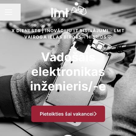
Dalīties ar lapu
KARJERAS IZVĒLNE
X DIENESTS | INOVĀCIJU IT RISINĀJUMI
·
LMT
VAIROGA IELAS BIROJS
·
HIBRĪDS
Vadošais
elektronikas
inženieris/-e
Pieteikties šai vakancei