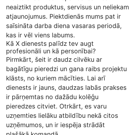
neaiztikt produktus, servisus un neliekam
atjaunojumus. Piektdienās mums pat ir
saīsināta darba diena vasaras periodā,
kas ir vēl viens labums.
Kā X dienests palīdz tev augt
profesionāli un kā personībai?
Pirmkārt, šeit ir daudz cilvēku ar
bagātīgu pieredzi un gana raibs projektu
klāsts, no kuriem mācīties. Lai arī
dienests ir jauns, daudzas labās prakses
ir pārņemtas no dažādu kolēģu
pieredzes citviet. Otrkārt, es varu
uzņemties lielāku atbildību nekā citos
uzņēmumos, un ir iespēja strādāt
plašākā komandā.