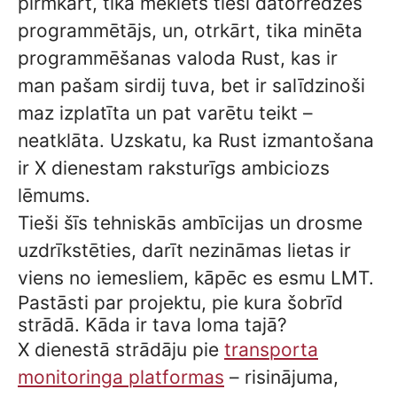
pirmkārt, tika meklēts tieši datorredzes
programmētājs, un, otrkārt, tika minēta
programmēšanas valoda Rust, kas ir
man pašam sirdij tuva, bet ir salīdzinoši
maz izplatīta un pat varētu teikt –
neatklāta. Uzskatu, ka Rust izmantošana
ir X dienestam raksturīgs ambiciozs
lēmums.
Tieši šīs tehniskās ambīcijas un drosme
uzdrīkstēties, darīt nezināmas lietas ir
viens no iemesliem, kāpēc es esmu LMT.
Pastāsti par projektu, pie kura šobrīd
strādā. Kāda ir tava loma tajā?
X dienestā strādāju pie
transporta
monitoringa platformas
– risinājuma,