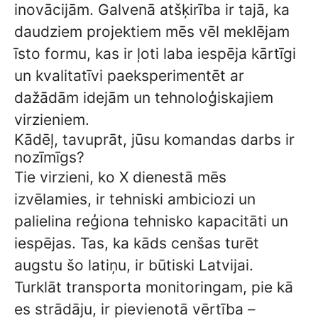
inovācijām. Galvenā atšķirība ir tajā, ka
daudziem projektiem mēs vēl meklējam
īsto formu, kas ir ļoti laba iespēja kārtīgi
un kvalitatīvi paeksperimentēt ar
dažādām idejām un tehnoloģiskajiem
virzieniem.
Kādēļ, tavuprāt, jūsu komandas darbs ir
nozīmīgs?
Tie virzieni, ko X dienestā mēs
izvēlamies, ir tehniski ambiciozi un
palielina reģiona tehnisko kapacitāti un
iespējas. Tas, ka kāds cenšas turēt
augstu šo latiņu, ir būtiski Latvijai.
Turklāt transporta monitoringam, pie kā
es strādāju, ir pievienotā vērtība –