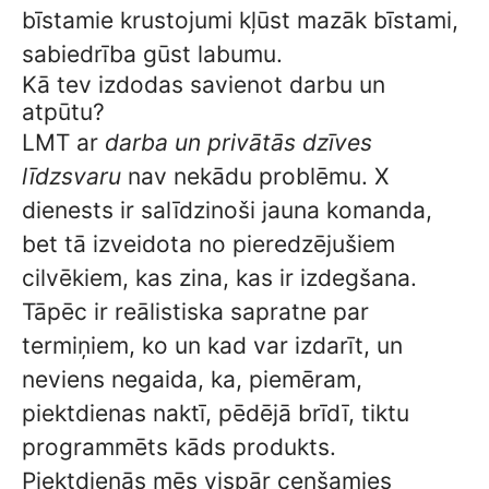
bīstamie krustojumi kļūst mazāk bīstami,
sabiedrība gūst labumu.
Kā tev izdodas savienot darbu un
atpūtu?
LMT ar
darba un privātās dzīves
līdzsvaru
nav nekādu problēmu. X
dienests ir salīdzinoši jauna komanda,
bet tā izveidota no pieredzējušiem
cilvēkiem, kas zina, kas ir izdegšana.
Tāpēc ir reālistiska sapratne par
termiņiem, ko un kad var izdarīt, un
neviens negaida, ka, piemēram,
piektdienas naktī, pēdējā brīdī, tiktu
programmēts kāds produkts.
Piektdienās mēs vispār cenšamies