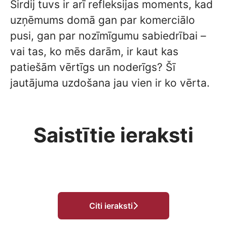
Sirdij tuvs ir arī refleksijas moments, kad
uzņēmums domā gan par komerciālo
pusi, gan par nozīmīgumu sabiedrībai –
vai tas, ko mēs darām, ir kaut kas
patiešām vērtīgs un noderīgs? Šī
jautājuma uzdošana jau vien ir ko vērta.
Saistītie ieraksti
Vecākais sistēmu analītiķis
IT projektu vadītāja Zane
Guntis
IT projektu vadītāja Inta
Citi ieraksti