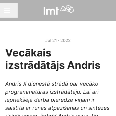
Dalīties ar lapu
KARJERAS IZVĒLNE
Jūl 21 · 2022
Vecākais
izstrādātājs Andris
Andris X dienestā strādā par vecāko
programmatūras izstrādātāju. Lai arī
iepriekšējā darba pieredze viņam ir
saistīta ar runas atpazīšanas un sintēzes
risinājumiem, šobrīd Andris aizrautīgi